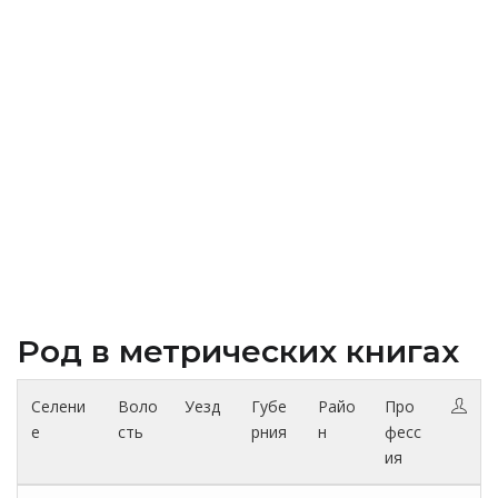
Род в метрических книгах
Селени
Воло
Уезд
Губе
Райо
Про
е
сть
рния
н
фесс
ия