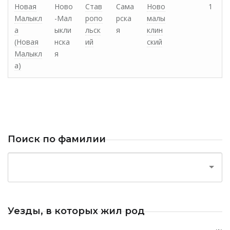
Новая
Ново
Став
Сама
Ново
1
Малыкл
-Мал
ропо
рска
малы
а
ыкли
льск
я
клин
(Новая
нска
ий
ский
Малыкл
я
а)
Поиск по фамилии
Уезды, в которых жил род