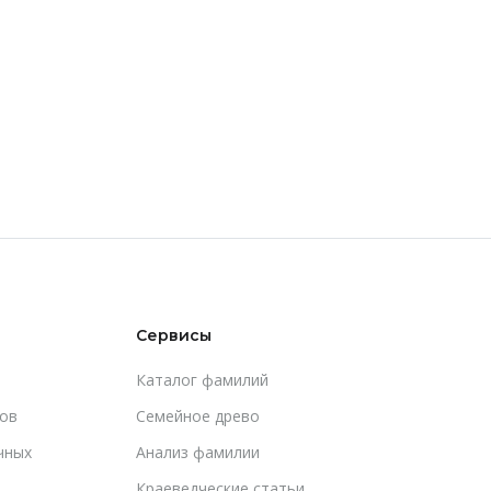
Сервисы
Каталог фамилий
ов
Cемейное древо
чных
Анализ фамилии
Краеведческие статьи