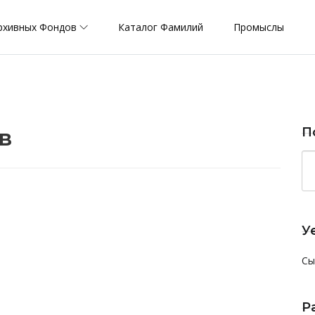
рхивных Фондов
Каталог Фамилий
Промыслы
в
П
У
Сы
Р