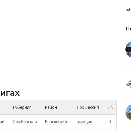
Ба
П
нигах
Губерния
Район
Профессия
ий
Симбирская
Барышский
рамщик
4