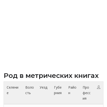
Род в метрических книгах
Селени
Воло
Уезд
Губе
Райо
Про
е
сть
рния
н
фесс
ия