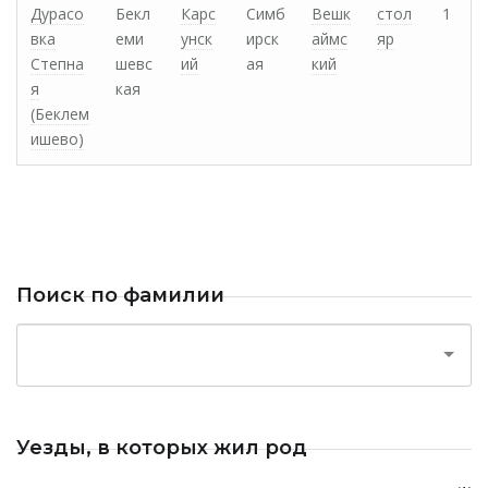
Дурасо
Бекл
Карс
Симб
Вешк
стол
1
вка
еми
унск
ирск
аймс
яр
Степна
шевс
ий
ая
кий
я
кая
(Беклем
ишево)
Поиск по фамилии
Уезды, в которых жил род