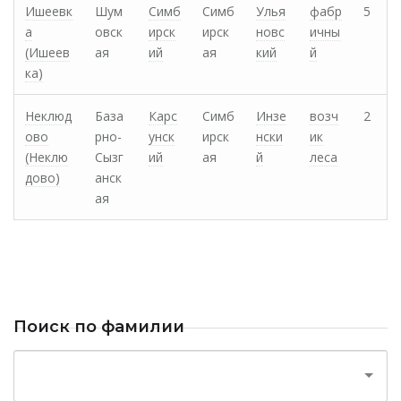
Ишеевк
Шум
Симб
Симб
Улья
фабр
5
а
овск
ирск
ирск
новс
ичны
(Ишеев
ая
ий
ая
кий
й
ка)
Неклюд
База
Карс
Симб
Инзе
возч
2
ово
рно-
унск
ирск
нски
ик
(Неклю
Сызг
ий
ая
й
леса
дово)
анск
ая
Поиск по фамилии