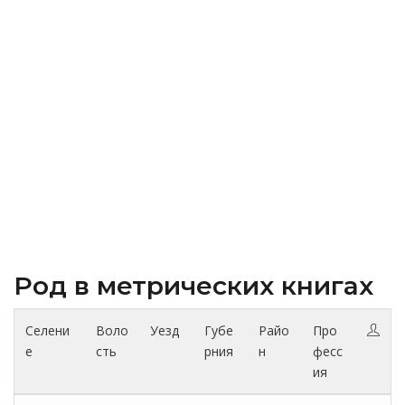
Род в метрических книгах
Селени
Воло
Уезд
Губе
Райо
Про
е
сть
рния
н
фесс
ия