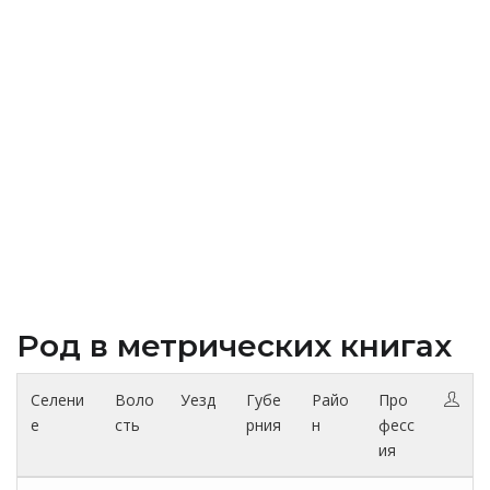
Род в метрических книгах
Селени
Воло
Уезд
Губе
Райо
Про
е
сть
рния
н
фесс
ия