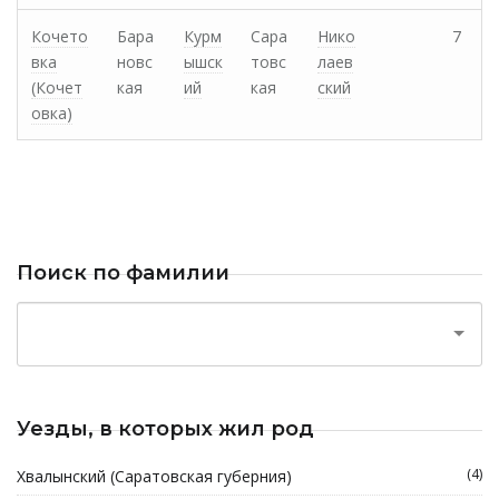
Кочето
Бара
Курм
Сара
Нико
7
вка
новс
ышск
товс
лаев
(Кочет
кая
ий
кая
ский
овка)
Поиск по фамилии
Уезды, в которых жил род
(4)
Хвалынский (Саратовская губерния)