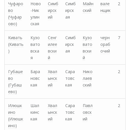
Чуфаро
Ново
Симб
Симб
Майн
вале
2
во
-Ник
ирск
ирск
ский
нщик
(Чуфар
улин
ий
ая
ово)
ская
Кивать
Кузо
Сенг
Симб
Кузо
черн
7
(Кивать
вато
илее
ирск
вато
ораб
)
вска
вски
ая
вски
очий
я
й
й
Губаше
Бара
Хвал
Сара
Нико
2
во
новс
ынск
товс
лаев
(Губаш
кая
ий
кая
ский
ево)
Илюшк
Шал
Хвал
Сара
Павл
2
ино
кинс
ынск
товс
овск
(Илюшк
кая
ий
кая
ий
ино)