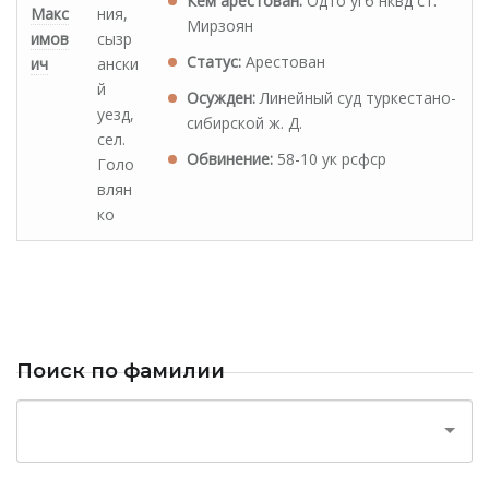
Кем арестован:
Одто угб нквд ст.
Макс
ния,
Мирзоян
имов
сызр
Статус:
Арестован
ич
ански
й
Осужден:
Линейный суд туркестано-
уезд,
сибирской ж. Д.
сел.
Обвинение:
58-10 ук рсфср
Голо
влян
ко
Поиск по фамилии