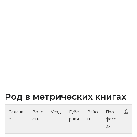
Род в метрических книгах
Селени
Воло
Уезд
Губе
Райо
Про
е
сть
рния
н
фесс
ия