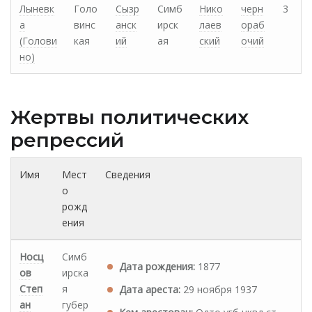
Лыневк
Голо
Сызр
Симб
Нико
черн
3
а
винс
анск
ирск
лаев
ораб
(Голови
кая
ий
ая
ский
очий
но)
Жертвы политических
репрессий
Имя
Мест
Сведения
о
рожд
ения
Носц
Симб
Дата рождения:
1877
ов
ирска
Степ
я
Дата ареста:
29 ноября 1937
ан
губер