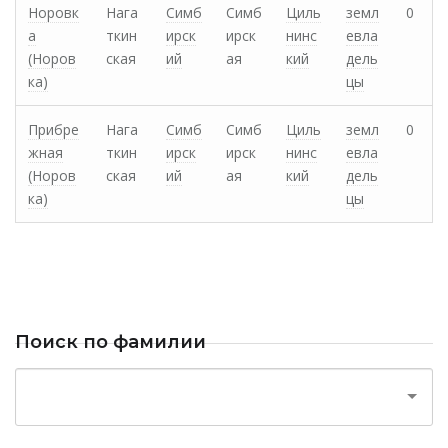
Норовк
Нага
Симб
Симб
Циль
земл
0
а
ткин
ирск
ирск
нинс
евла
(Норов
ская
ий
ая
кий
дель
ка)
цы
Прибре
Нага
Симб
Симб
Циль
земл
0
жная
ткин
ирск
ирск
нинс
евла
(Норов
ская
ий
ая
кий
дель
ка)
цы
Поиск по фамилии