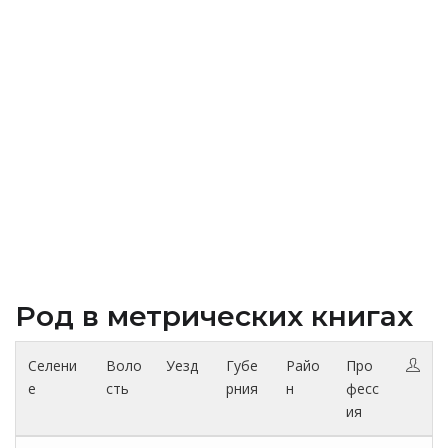
Род в метрических книгах
Селени
Воло
Уезд
Губе
Райо
Про
е
сть
рния
н
фесс
ия