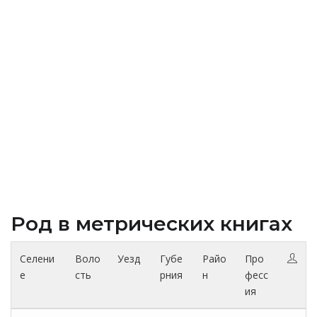
Род в метрических книгах
Селени
Воло
Уезд
Губе
Райо
Про
е
сть
рния
н
фесс
ия