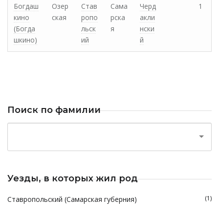
Богдаш
Озер
Став
Сама
Черд
1
кино
ская
ропо
рска
акли
(Богда
льск
я
нски
шкино)
ий
й
Поиск по фамилии
Уезды, в которых жил род
(1)
Ставропольский (Самарская губерния)