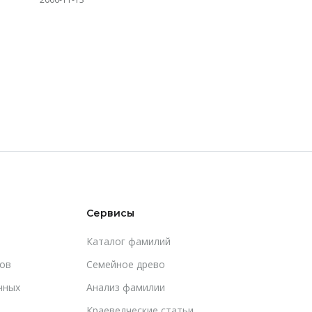
Сервисы
Каталог фамилий
ов
Cемейное древо
чных
Анализ фамилии
Краеведческие статьи