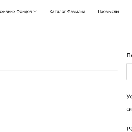
рхивных Фондов
Каталог Фамилий
Промыслы
П
У
Си
Р