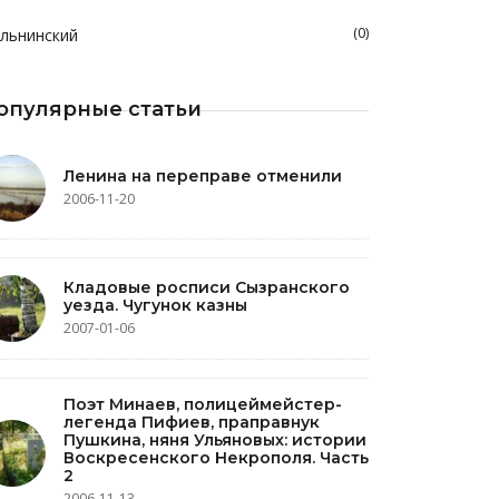
(0)
льнинский
опулярные статьи
Ленина на переправе отменили
2006-11-20
Кладовые росписи Сызранского
уезда. Чугунок казны
2007-01-06
Поэт Минаев, полицеймейстер-
легенда Пифиев, праправнук
Пушкина, няня Ульяновых: истории
Воскресенского Некрополя. Часть
2
2006-11-13