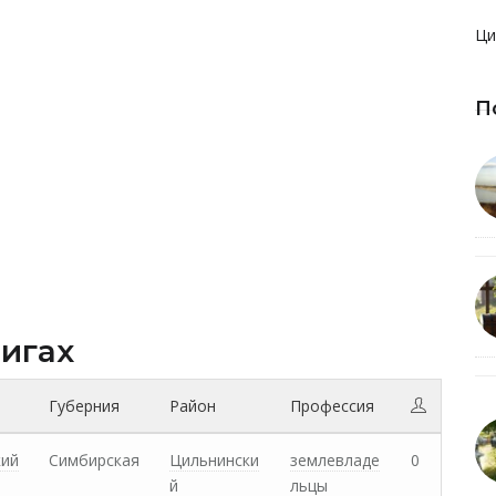
Ци
П
нигах
Губерния
Район
Профессия
кий
Симбирская
Цильнински
землевладе
0
й
льцы