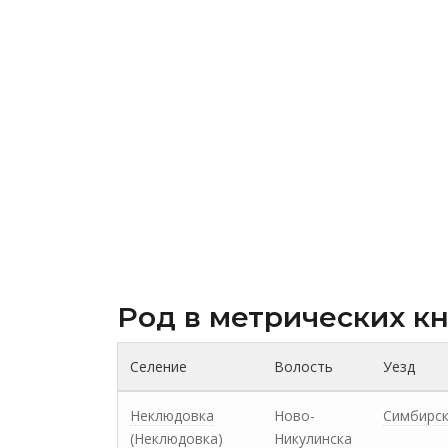
Род в метрических к
Селение
Волость
Уезд
Неклюдовка
Ново-
Симбирс
(Неклюдовка)
Никулинска