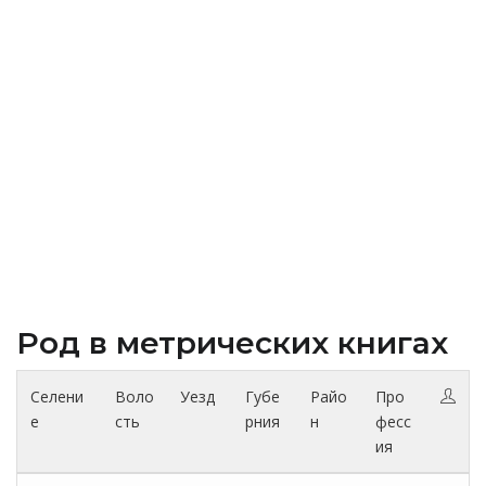
Род в метрических книгах
Селени
Воло
Уезд
Губе
Райо
Про
е
сть
рния
н
фесс
ия