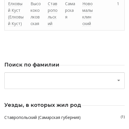
Елховы
Высо
Став
Сама
Ново
1
й Куст
коко
ропо
рска
малы
(Елховы
лков
льск
я
клин
й Куст)
ская
ий
ский
Поиск по фамилии
Уезды, в которых жил род
(1)
Ставропольский (Самарская губерния)