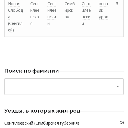
Новая
Сенг
Сенг
Симб
Сенг
возч
5
Слобод
илее
илее
ирск
илее
ик
а
вска
вски
ая
вски
дров
(Сенгил
я
й
й
ей)
Поиск по фамилии
Уезды, в которых жил род
(5)
Сенгилеевский (Симбирская губерния)