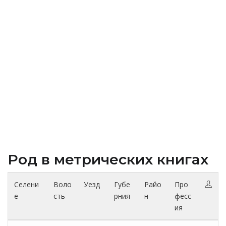
Род в метрических книгах
Селени
Воло
Уезд
Губе
Райо
Про
е
сть
рния
н
фесс
ия