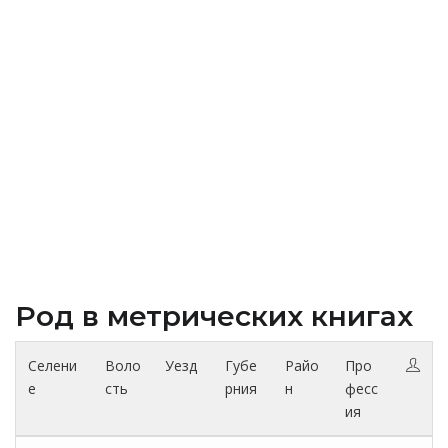
Род в метрических книгах
Селени
Воло
Уезд
Губе
Райо
Про
е
сть
рния
н
фесс
ия