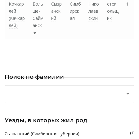
Кочкар
Боль
Сызр
Симб
Нико
стек
1
лей
ше-
анск
ирск
лаев
ольщ
(Качкар
Сайм
ий
ая
ский
ик
лей)
анск
ая
Поиск по фамилии
Уезды, в которых жил род
(1)
Сызранский (Симбирская губерния)