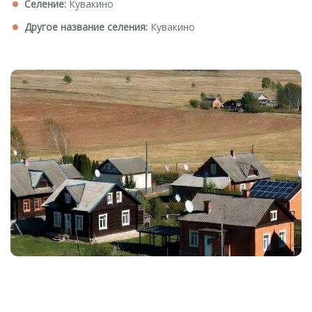
Селение:
Кувакино
Другое название селения:
Кувакино